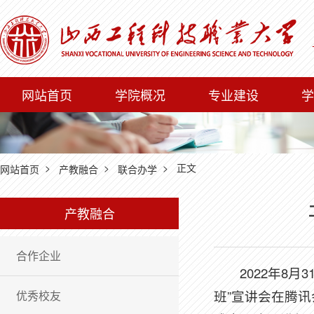
网站首页
学院概况
专业建设
学
>
>
> 正文
网站首页
产教融合
联合办学
产教融合
合作企业
2022年8
班”宣讲会在腾
优秀校友